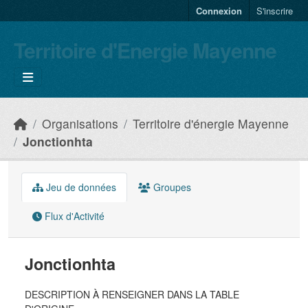
Skip to main content
Connexion
S'inscrire
Territoire d'Energie Mayenne
Organisations
Territoire d'énergie Mayenne
Jonctionhta
Jeu de données
Groupes
Flux d'Activité
Jonctionhta
DESCRIPTION À RENSEIGNER DANS LA TABLE