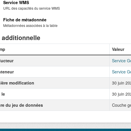
Service WMS
URL des capacités du service WMS
Fiche de métadonnée
Métadonnées associées à la table
 additionnelle
mp
Valeur
ucteur
Service G
nteneur
Service G
ière modification
30 juin 2
 le
30 juin 2
re du jeu de données
Couche g