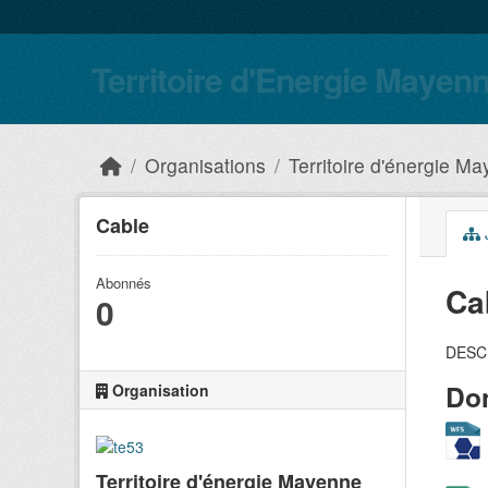
Skip to main content
Territoire d'Energie Mayen
Organisations
Territoire d'énergie M
Cable
Abonnés
Ca
0
DESC
Don
Organisation
Territoire d'énergie Mayenne