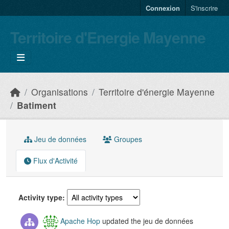
Skip to main content
Connexion
S'inscrire
Territoire d'Energie Mayenne
Organisations
Territoire d'énergie Mayenne
Batiment
Jeu de données
Groupes
Flux d'Activité
Activity type
Apache Hop
updated the jeu de données