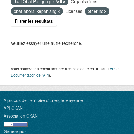
Jual Obat Penggugur Asli
Organisations:
obat-aborsi-kepahiang
Licenses:
other-nc
Filtrer les resultats
Veuillez essayer une autre recherche.
Vous pouvez également accéder à ce catalogue en utilisant l'
API
(cf.
Documentation de l'API
).
À propos de Territoire d'Energie Mayenne
API CKAN
Association CKAN
Généré par