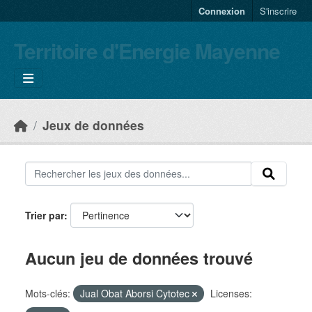
Skip to main content
Connexion
S'inscrire
Territoire d'Energie Mayenne
Jeux de données
Trier par
Aucun jeu de données trouvé
Mots-clés:
Jual Obat Aborsi Cytotec
Licenses: