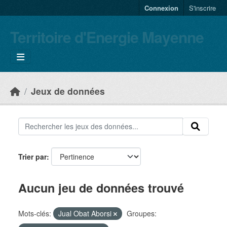
Skip to main content
Connexion
S'inscrire
Territoire d'Energie Mayenne
Jeux de données
Trier par
Aucun jeu de données trouvé
Mots-clés:
Jual Obat Aborsi
Groupes: