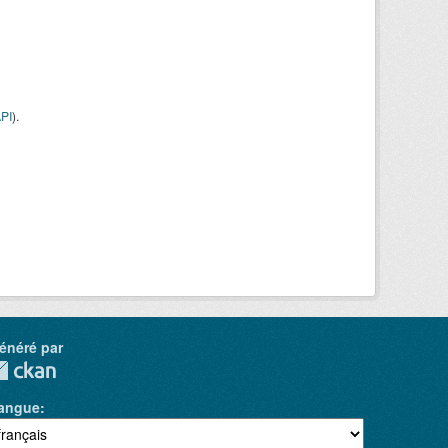
PI
).
énéré par
angue