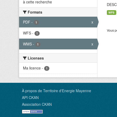
à cette recherche
DESC
Formats
WFS
PDF
-
x
1
Vous po
WFS
-
1
WMS
-
x
1
Licenses
Ma licence
-
1
À propos de Territoire d'Energie Mayenne
API CKAN
Association CKAN