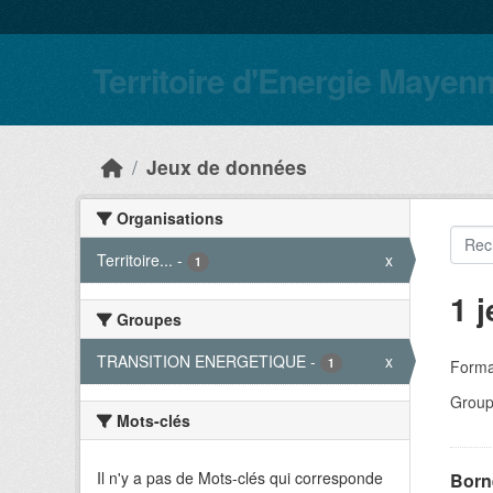
Skip to main content
Territoire d'Energie Mayen
Jeux de données
Organisations
Territoire...
-
x
1
1 
Groupes
TRANSITION ENERGETIQUE
-
x
1
Forma
Group
Mots-clés
Il n'y a pas de Mots-clés qui corresponde
Born