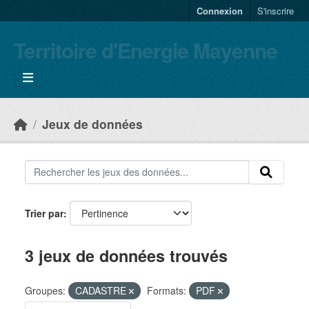
Skip to main content
Connexion
S'inscrire
Territoire d'Energie Mayenne
Jeux de données
Trier par
3 jeux de données trouvés
Groupes:
CADASTRE
Formats:
PDF