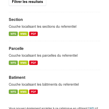
Filtrer les resultats
Section
Couche localisant les sections du referentiel
WFS
WMS
PDF
Parcelle
Couche localisant les parcelles du referentiel
WFS
WMS
PDF
Batiment
Couche localisant les bâtiments du referentiel
WFS
WMS
PDF
Vous pouvez également accéder à ce catalogue en utilisant l'
API
(cf.